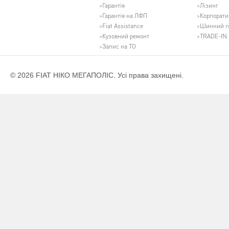
Гарантія
Лізинг
Гарантія на ЛФП
Корпорати
Fiat Assistance
Шинний г
Кузовний ремонт
TRADE-IN
Запис на ТО
© 2026 FIAT НІКО МЕГАПОЛІС. Усі права захищені.