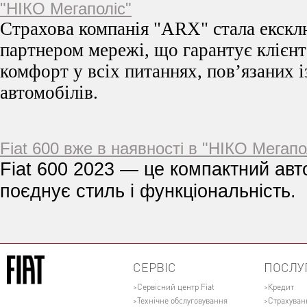
"НІКО Мегаполіс"
Страхова компанія "ARX" стала екск
партнером мережі, що гарантує клієнт
комфорт у всіх питаннях, пов’язаних 
автомобілів.
Fiat 600 вже в наявності в "НІКО Мегапо
Fiat 600 2023 — це компактний авт
поєднує стиль і функціональність.
СЕРВІС
ПОСЛУ
Сервісний центр Fiat
Кредит
Технічне обслуговування
Страхуван