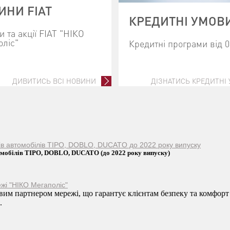
ИНИ FIAT
КРЕДИТНІ УМОВ
 та акції FIAT "НІКО
оліс"
Кредитні програми від 
ДИВИТИСЬ ВСІ НОВИНИ
ДІЗНАТИСЬ КРЕДИТНІ
ків автомобілів TIPO, DOBLO, DUCATO до 2022 року випуску
томобілів TIPO, DOBLO, DUCATO (до 2022 року випуску)
жі "НІКО Мегаполіс"
им партнером мережі, що гарантує клієнтам безпеку та комфорт
.