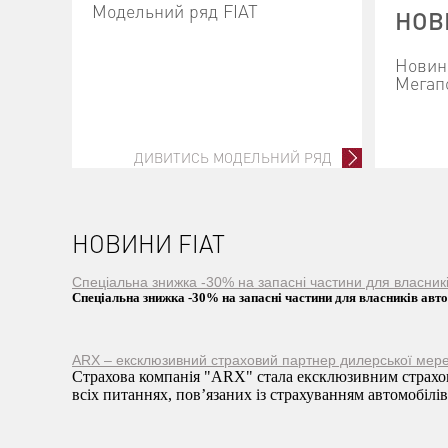
Модельний ряд FIAT
НОВ
Новини
Мегап
ДИВИТИСЬ МОДЕЛЬНИЙ РЯД
НОВИНИ FIAT
Спеціальна знижка -30% на запасні частини для власни
Спеціальна знижка -30% на запасні частини для власників ав
ARX – ексклюзивний страховий партнер дилерської мере
Страхова компанія "ARX" стала ексклюзивним страхов
всіх питаннях, пов’язаних із страхуванням автомобілів