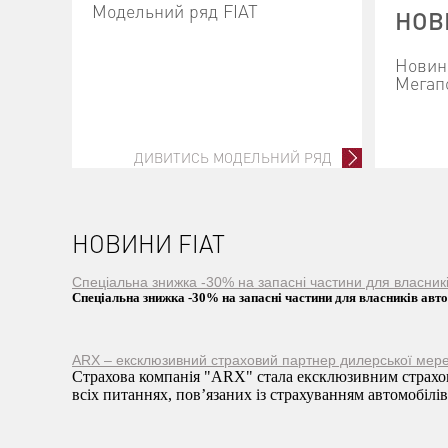
Модельний ряд FIAT
НОВ
Новини
Мегап
ДИВИТИСЬ МОДЕЛЬНИЙ РЯД
НОВИНИ FIAT
Спеціальна знижка -30% на запасні частини для власни
Спеціальна знижка -30% на запасні частини для власників ав
ARX – ексклюзивний страховий партнер дилерської мере
Страхова компанія "ARX" стала ексклюзивним страхов
всіх питаннях, пов’язаних із страхуванням автомобілів