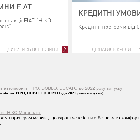
ИНИ FIAT
КРЕДИТНІ УМОВ
 та акції FIAT "НІКО
оліс"
Кредитні програми від 
ДИВИТИСЬ ВСІ НОВИНИ
ДІЗНАТИСЬ КРЕДИТНІ
ків автомобілів TIPO, DOBLO, DUCATO до 2022 року випуску
томобілів TIPO, DOBLO, DUCATO (до 2022 року випуску)
жі "НІКО Мегаполіс"
им партнером мережі, що гарантує клієнтам безпеку та комфорт
.