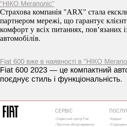
"НІКО Мегаполіс"
Страхова компанія "ARX" стала екск
партнером мережі, що гарантує клієнт
комфорт у всіх питаннях, пов’язаних 
автомобілів.
Fiat 600 вже в наявності в "НІКО Мегапо
Fiat 600 2023 — це компактний авт
поєднує стиль і функціональність.
СЕРВІС
ПОСЛУ
Сервісний центр Fiat
Кредит
Технічне обслуговування
Страхуван