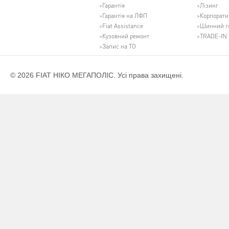
Гарантія
Лізинг
Гарантія на ЛФП
Корпорати
Fiat Assistance
Шинний г
Кузовний ремонт
TRADE-IN
Запис на ТО
© 2026 FIAT НІКО МЕГАПОЛІС. Усі права захищені.