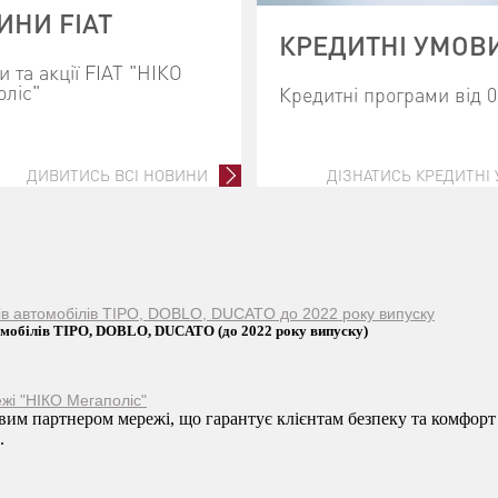
ИНИ FIAT
КРЕДИТНІ УМОВ
 та акції FIAT "НІКО
оліс"
Кредитні програми від 
ДИВИТИСЬ ВСІ НОВИНИ
ДІЗНАТИСЬ КРЕДИТНІ
ків автомобілів TIPO, DOBLO, DUCATO до 2022 року випуску
томобілів TIPO, DOBLO, DUCATO (до 2022 року випуску)
жі "НІКО Мегаполіс"
им партнером мережі, що гарантує клієнтам безпеку та комфорт
.