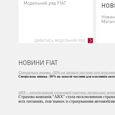
Модельний ряд FIAT
НОВ
Новини
Мегап
ДИВИТИСЬ МОДЕЛЬНИЙ РЯД
НОВИНИ FIAT
Спеціальна знижка -30% на запасні частини для власни
Спеціальна знижка -30% на запасні частини для власників ав
ARX – ексклюзивний страховий партнер дилерської мере
Страхова компанія "ARX" стала ексклюзивним страхов
всіх питаннях, пов’язаних із страхуванням автомобілів