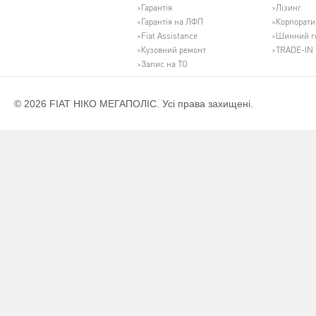
Гарантія
Лізинг
Гарантія на ЛФП
Корпорати
Fiat Assistance
Шинний г
Кузовний ремонт
TRADE-IN
Запис на ТО
© 2026 FIAT НІКО МЕГАПОЛІС. Усі права захищені.