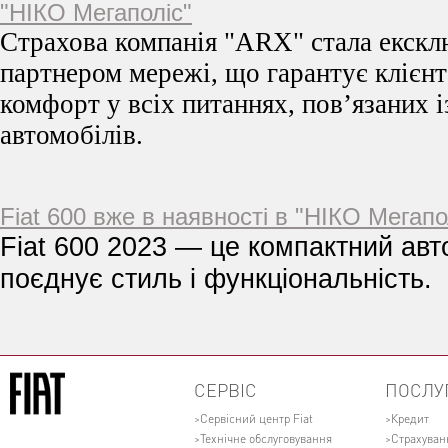
"НІКО Мегаполіс"
Страхова компанія "ARX" стала екск
партнером мережі, що гарантує клієнт
комфорт у всіх питаннях, пов’язаних 
автомобілів.
Fiat 600 вже в наявності в "НІКО Мегапо
Fiat 600 2023 — це компактний авт
поєднує стиль і функціональність.
СЕРВІС
ПОСЛУ
Сервісний центр Fiat
Кредит
Технічне обслуговування
Страхуван