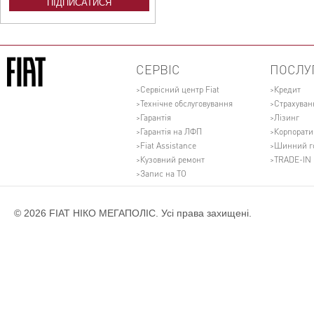
СЕРВІС
ПОСЛУ
Сервісний центр Fiat
Кредит
Технічне обслуговування
Страхуван
Гарантія
Лізинг
Гарантія на ЛФП
Корпорати
Fiat Assistance
Шинний г
Кузовний ремонт
TRADE-IN
Запис на ТО
© 2026 FIAT НІКО МЕГАПОЛІС. Усі права захищені.