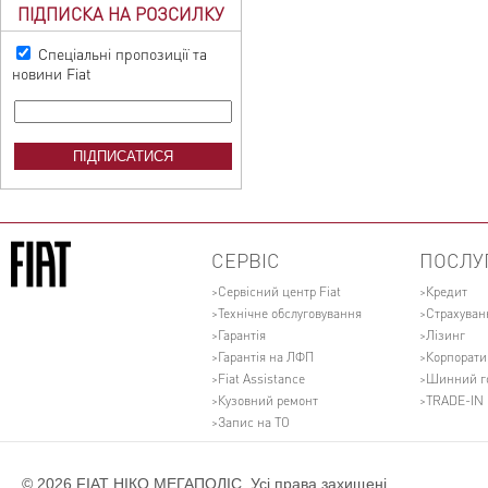
ПІДПИСКА НА РОЗСИЛКУ
Спеціальні пропозиції та
новини Fiat
СЕРВІС
ПОСЛУ
Сервісний центр Fiat
Кредит
Технічне обслуговування
Страхуван
Гарантія
Лізинг
Гарантія на ЛФП
Корпорати
Fiat Assistance
Шинний г
Кузовний ремонт
TRADE-IN
Запис на ТО
© 2026 FIAT НІКО МЕГАПОЛІС. Усі права захищені.