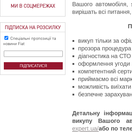
Вашого автомобіля, я
МИ В СОЦМЕРЕЖАХ
вирішать всі питання,
П
ПІДПИСКА НА РОЗСИЛКУ
Спеціальні пропозиції та
викуп тільки за оф
новини Fiat
прозора процедура 
діагностика на СТО
оформлення угоди 
компетентний серт
приймаємо всі марк
можливість виїхати
безпечне зарахуван
Детальну інформац
викупу Вашого а
expert.ua/
a
бо по теле