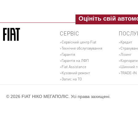
Оцініть свій автом
СЕРВІС
ПОСЛУ
Сервісний центр Fiat
Кредит
Технічне обслуговування
Страхуван
Гарантія
Лізинг
Гарантія на ЛФП
Корпорати
Fiat Assistance
Шинний г
Кузовний ремонт
TRADE-IN
Запис на ТО
© 2026 FIAT НІКО МЕГАПОЛІС. Усі права захищені.