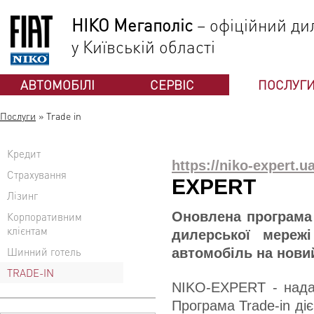
НІКО Мегаполіс
– офіційний дил
у Київській області
АВТОМОБІЛІ
СЕРВІС
ПОСЛУГ
Послуги
»
Trade in
Кредит
https://niko-expert.ua
Страхування
EXPERT
Лізинг
Оновлена програма 
Корпоративним
клієнтам
дилерської мереж
Шинний готель
автомобіль на новий
TRADE-IN
NIKO-EXPERT - надає
Програма Trade-in ді