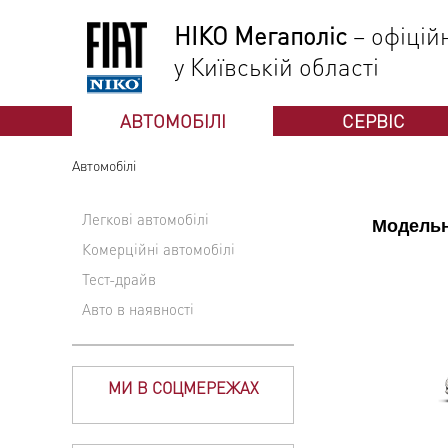
НІКО Мегаполіс
– офіцій
у Київській області
АВТОМОБІЛІ
СЕРВІС
Автомобілі
Легкові автомобілі
Модельн
Комерційні автомобілі
Тест-драйв
Авто в наявності
МИ В СОЦМЕРЕЖАХ