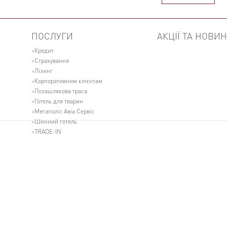
ПОСЛУГИ
АКЦІЇ ТА НОВИ
Кредит
Страхування
Лізинг
Корпоративним клієнтам
Позашляхова траса
Готель для тварин
Мегаполіс Авіа Сервіс
Шинний готель
TRADE-IN