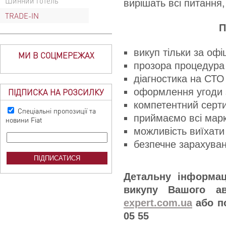
Шинний готель
вирішать всі питання,
TRADE-IN
П
викуп тільки за оф
МИ В СОЦМЕРЕЖАХ
прозора процедура 
діагностика на СТО
оформлення угоди 
ПІДПИСКА НА РОЗСИЛКУ
компетентний серт
Спеціальні пропозиції та
приймаємо всі марк
новини Fiat
можливість виїхати
безпечне зарахуван
Детальну інформац
викупу Вашого а
expert.com.ua
або по
05 55