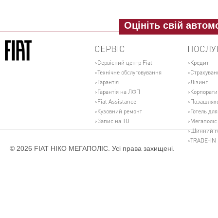
Оцініть свій автом
СЕРВІС
ПОСЛУ
Сервісний центр Fiat
Кредит
Технічне обслуговування
Страхуван
Гарантія
Лізинг
Гарантія на ЛФП
Корпорати
Fiat Assistance
Позашляхо
Кузовний ремонт
Готель для
Запис на ТО
Мегаполіс 
Шинний г
TRADE-IN
© 2026 FIAT НІКО МЕГАПОЛІС. Усі права захищені.