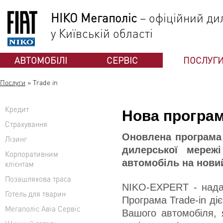
НІКО Мегаполіс
– офіційний дил
у Київській області
АВТОМОБІЛІ
СЕРВІС
ПОСЛУГ
Послуги
»
Trade in
Кредит
Нова програм
Страхування
Оновлена програма 
Лізинг
дилерської мереж
Корпоративним
автомобіль на новий
клієнтам
Позашляхова траса
NIKO-EXPERT - надає
Готель для тварин
Програма Trade-in ді
Мегаполіс Авіа Сервіс
Вашого автомобіля, я