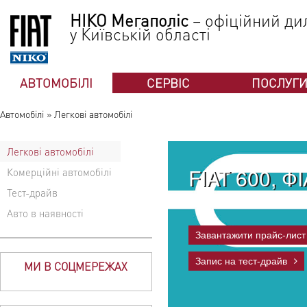
НІКО Мегаполіс
– офіційний дил
у Київській області
АВТОМОБІЛІ
СЕРВІС
ПОСЛУГ
Автомобілі
»
Легкові автомобілі
Легкові автомобілі
FIAT 600, Ф
Комерційні автомобілі
Тест-драйв
Авто в наявності
Завантажити прайс-лист
Запис на тест-драйв
МИ В СОЦМЕРЕЖАХ