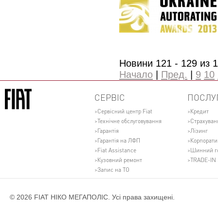
Новини 121 - 129 из 
Начало
|
Пред.
|
9
10
СЕРВІС
ПОСЛУ
Сервісний центр Fiat
Кредит
Технічне обслуговування
Страхуван
Гарантія
Лізинг
Гарантія на ЛФП
Корпорати
Fiat Assistance
Шинний г
Кузовний ремонт
TRADE-IN
Запис на ТО
© 2026 FIAT НІКО МЕГАПОЛІС. Усі права захищені.