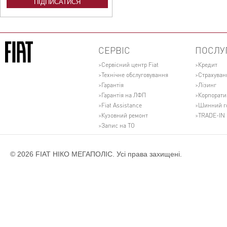
СЕРВІС
ПОСЛУ
Сервісний центр Fiat
Кредит
Технічне обслуговування
Страхуван
Гарантія
Лізинг
Гарантія на ЛФП
Корпорати
Fiat Assistance
Шинний г
Кузовний ремонт
TRADE-IN
Запис на ТО
© 2026 FIAT НІКО МЕГАПОЛІС. Усі права захищені.