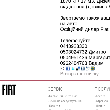
1870 кг / 17 м3. Дизел
відділення (довжина /
Звертаємо також вашу
на авто!
Офіційний дилер Fiat
Телефонуйте:
0443923330
0503024732 Дмитро
0504951436 Маргари
0962484763 Вадим
Возврат к списку
СЕРВІС
ПОСЛУ
Сервісний центр Fiat
Кредит
Технічне обслуговування
Страхуван
Гарантія
Лізинг