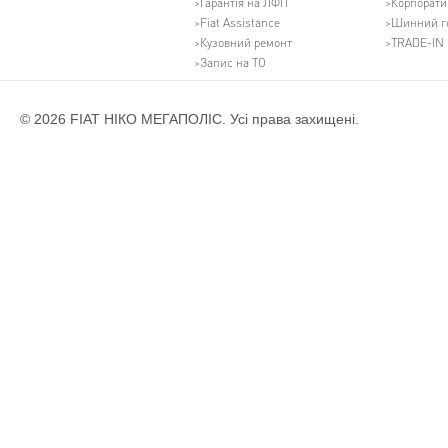
Гарантія на ЛФП
Корпорати
Fiat Assistance
Шинний г
Кузовний ремонт
TRADE-IN
Запис на ТО
© 2026 FIAT НІКО МЕГАПОЛІС. Усі права захищені.