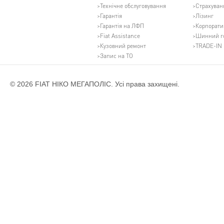
Технічне обслуговування
Страхуван
Гарантія
Лізинг
Гарантія на ЛФП
Корпорати
Fiat Assistance
Шинний г
Кузовний ремонт
TRADE-IN
Запис на ТО
© 2026 FIAT НІКО МЕГАПОЛІС. Усі права захищені.