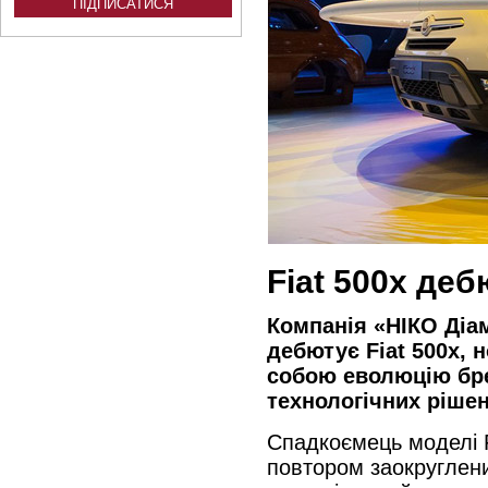
Fiat 500x де
Компанія «НІКО Діа
дебютує Fiat 500x, 
собою еволюцію брен
технологічних рішен
Спадкоємець моделі F
повтором заокруглен