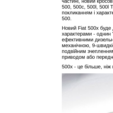
частині, новий кросов
500, 500c, 500l, 500l T
покликанням і характ
500.
Новий Fiat 500x буде 
характерами - однин 
ефективними дизельни
механічною, 9-швидк
подвійним зчепленням
приводом або передні
500x - це більше, ніж