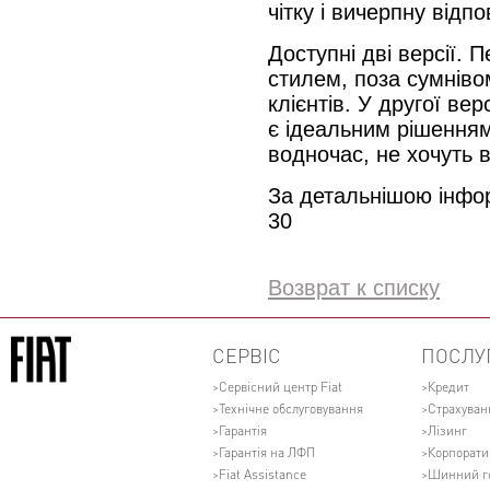
чітку і вичерпну відпов
Доступні дві версії. 
стилем, поза сумніво
клієнтів. У другої в
є ідеальним рішенням 
водночас, не хочуть в
За детальнішою інфор
30
Возврат к списку
СЕРВІС
ПОСЛУ
Сервісний центр Fiat
Кредит
Технічне обслуговування
Страхуван
Гарантія
Лізинг
Гарантія на ЛФП
Корпорати
Fiat Assistance
Шинний г