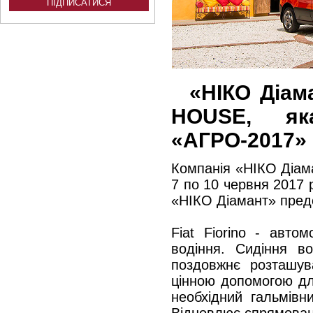
«НІКО Діама
HOUSE, яка
«АГРО-2017»
Компанія «НІКО Діам
7 по 10 червня 2017 
«НІКО Діамант» предст
Fiat Fiorino - авто
водіння. Сидіння в
поздовжнє розташува
цінною допомогою для
необхідний гальмівн