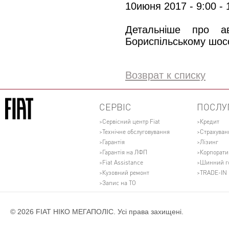
10июня 2017 - 9:00 - 
Детальніше про а
Бориспільському шоссе
Возврат к списку
СЕРВІС
ПОСЛУ
Сервісний центр Fiat
Кредит
Технічне обслуговування
Страхуван
Гарантія
Лізинг
Гарантія на ЛФП
Корпорати
Fiat Assistance
Шинний г
Кузовний ремонт
TRADE-IN
Запис на ТО
© 2026 FIAT НІКО МЕГАПОЛІС. Усі права захищені.