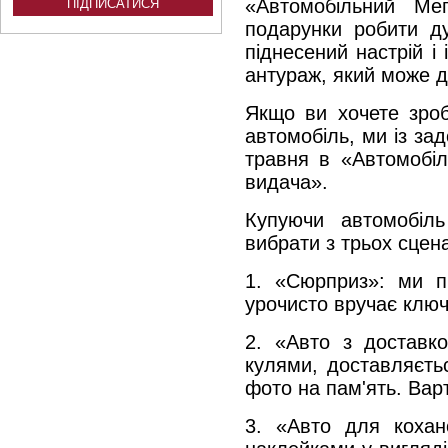
«Автомобільний Ме
подарунки робити д
піднесений настрій і
антураж, який може д
Якщо ви хочете зро
автомобіль, ми із з
травня в «Автомобіл
видача».
Купуючи автомобіл
вибрати з трьох сцена
1. «Сюрприз»: ми п
урочисто вручає ключ
2. «Авто з доставк
кулями, доставляєть
фото на пам'ять. Варт
3. «Авто для кохан