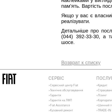
наклейками у вигляді
пам'ять. Вартість посл
Якщо у вас є власни
реалізувати.
Детальніше про посл
(044) 392-33-30, а 
шосе.
Возврат к списку
СЕРВІС
ПОСЛУ
Сервісний центр Fiat
Кредит
Технічне обслуговування
Страхуван
Гарантія
Лізинг
Гарантія на ЛФП
Корпорати
Fiat Assistance
Шинний г
Кузовний ремонт
TRADE-IN