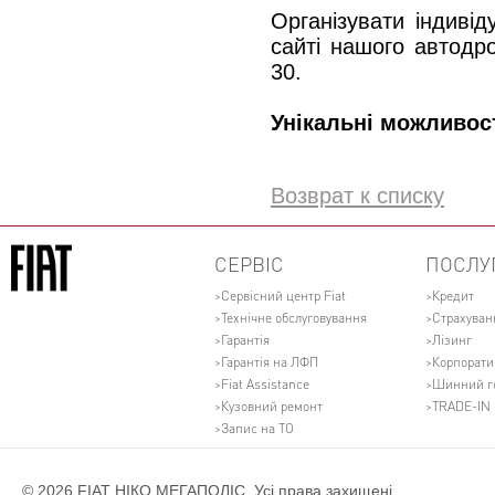
Організувати індиві
сайті нашого автод
30.
Унікальні можливост
Возврат к списку
СЕРВІС
ПОСЛУ
Сервісний центр Fiat
Кредит
Технічне обслуговування
Страхуван
Гарантія
Лізинг
Гарантія на ЛФП
Корпорати
Fiat Assistance
Шинний г
Кузовний ремонт
TRADE-IN
Запис на ТО
© 2026 FIAT НІКО МЕГАПОЛІС. Усі права захищені.