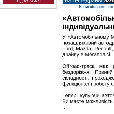
«Автомобіль
індивідуальн
У «Автомобільному Ме
позашляховий автодро
Ford, Mazda, Renault, 
драйву в Мегаполісі.
Offroad-траса має 
бездоріжжя. Повний
складності, проходж
функціонал і роботу 
Тепер, купуючи авто
Ви маєте можливість 
,.