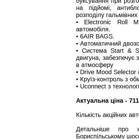
буксування при розго
на підйомі, антиб
розподілу гальмівних
• Electronic Roll 
автомобіля.
• 6AIR BAGS.
• Автоматичний двозо
• Система Start & S
двигуна, забезпечує 
в атмосферу
• Drive Mood Selector
• Круїз-контроль з о
• Uconnect з технолог
Актуальна ціна -
711
Кількість акційних ав
Детальніше про к
Бориспільському шосс