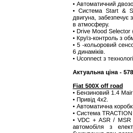
• Автоматичний двозо
• Система Start & S
двигуна, забезпечує 
в атмосферу.
• Drive Mood Selector
• Круїз-контроль з о
• 5 -кольоровий сенс
6 динаміків.
• Uconnect з технолог
Актуальна ціна - 578
Fiat 500X off road
• Бензиновий 1.4 Mair 
• Привід 4х2.
• Автоматична коробк
• Система TRACTION 
• VDC + ASR / MSR +
автомобіля з елек