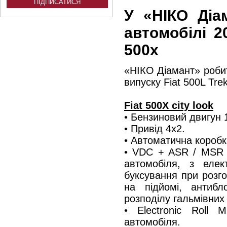
У «НІКО Діа
автомобілі 2
500х
«НІКО Діамант» робит
випуску Fiat 500L Trek
Fiat 500X city look
• Бензиновий двигун 1.
• Привід 4х2.
• Автоматична коробк
• VDC + ASR / MSR +
автомобіля, з елек
буксування при розго
на підйомі, антиб
розподілу гальмівних
• Electronic Roll 
автомобіля.