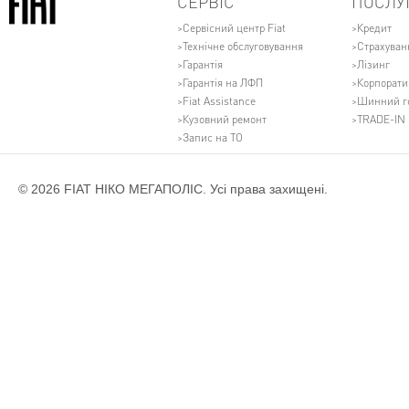
СЕРВІС
ПОСЛУ
Сервісний центр Fiat
Кредит
Технічне обслуговування
Страхуван
Гарантія
Лізинг
Гарантія на ЛФП
Корпорати
Fiat Assistance
Шинний г
Кузовний ремонт
TRADE-IN
Запис на ТО
© 2026 FIAT НІКО МЕГАПОЛІС. Усі права захищені.