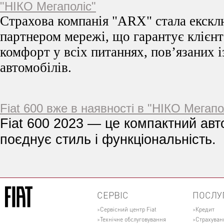
"НІКО Мегаполіс"
Страхова компанія "ARX" стала екск
партнером мережі, що гарантує клієнт
комфорт у всіх питаннях, пов’язаних 
автомобілів.
Fiat 600 вже в наявності в "НІКО Мегапо
Fiat 600 2023 — це компактний авт
поєднує стиль і функціональність.
СЕРВІС
ПОСЛУ
Сервісний центр Fiat
Кредит
Технічне обслуговування
Страхуван