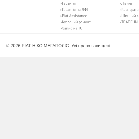
Гарантія
Лізинг
Гарантія на ЛФП
Корпорати
Fiat Assistance
Шинний г
Кузовний ремонт
TRADE-IN
Запис на ТО
© 2026 FIAT НІКО МЕГАПОЛІС. Усі права захищені.