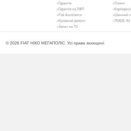
Гарантія
Лізинг
Гарантія на ЛФП
Корпорати
Fiat Assistance
Шинний г
Кузовний ремонт
TRADE-IN
Запис на ТО
© 2026 FIAT НІКО МЕГАПОЛІС. Усі права захищені.