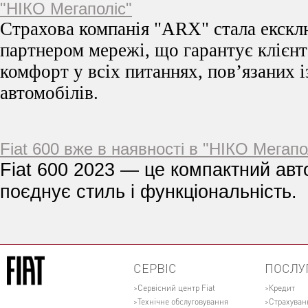
"НІКО Мегаполіс"
Страхова компанія "ARX" стала екск
партнером мережі, що гарантує клієнт
комфорт у всіх питаннях, пов’язаних 
автомобілів.
Fiat 600 вже в наявності в "НІКО Мегапо
Fiat 600 2023 — це компактний авт
поєднує стиль і функціональність.
СЕРВІС
ПОСЛУ
Сервісний центр Fiat
Кредит
Технічне обслуговування
Страхуван