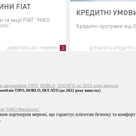
ИНИ FIAT
КРЕДИТНІ УМОВ
 та акції FIAT "НІКО
оліс"
Кредитні програми від 
ДИВИТИСЬ ВСІ НОВИНИ
ДІЗНАТИСЬ КРЕДИТНІ
ків автомобілів TIPO, DOBLO, DUCATO до 2022 року випуску
томобілів TIPO, DOBLO, DUCATO (до 2022 року випуску)
жі "НІКО Мегаполіс"
им партнером мережі, що гарантує клієнтам безпеку та комфорт
.