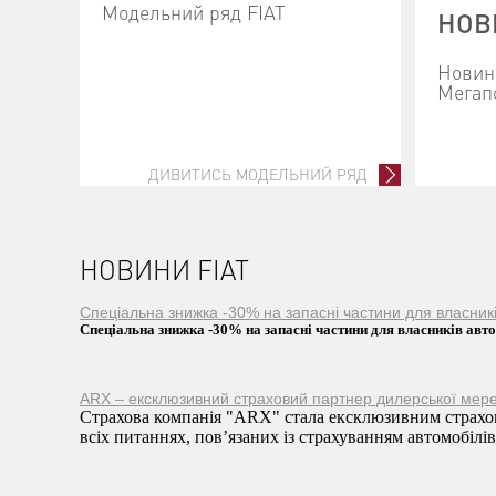
Модельний ряд FIAT
НОВ
Новини
Мегап
ДИВИТИСЬ МОДЕЛЬНИЙ РЯД
НОВИНИ FIAT
Спеціальна знижка -30% на запасні частини для власни
Спеціальна знижка -30% на запасні частини для власників ав
ARX – ексклюзивний страховий партнер дилерської мере
Страхова компанія "ARX" стала ексклюзивним страхов
всіх питаннях, пов’язаних із страхуванням автомобілів