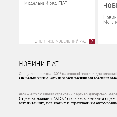
Модельний ряд FIAT
НОВ
Новини
Мегап
ДИВИТИСЬ МОДЕЛЬНИЙ РЯД
НОВИНИ FIAT
Спеціальна знижка -30% на запасні частини для власни
Спеціальна знижка -30% на запасні частини для власників ав
ARX – ексклюзивний страховий партнер дилерської мере
Страхова компанія "ARX" стала ексклюзивним страхов
всіх питаннях, пов’язаних із страхуванням автомобілів