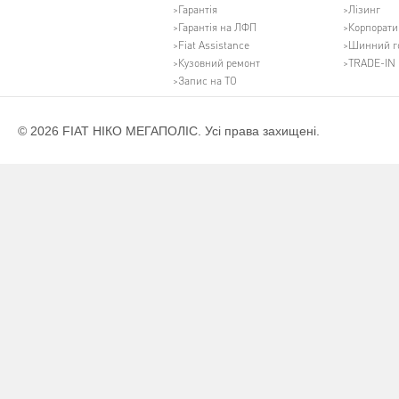
Гарантія
Лізинг
Гарантія на ЛФП
Корпорати
Fiat Assistance
Шинний г
Кузовний ремонт
TRADE-IN
Запис на ТО
© 2026 FIAT НІКО МЕГАПОЛІС. Усі права захищені.