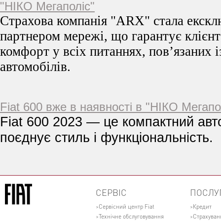
"НІКО Мегаполіс"
Страхова компанія "ARX" стала екск
партнером мережі, що гарантує клієнт
комфорт у всіх питаннях, пов’язаних 
автомобілів.
Fiat 600 вже в наявності в "НІКО Мегапо
Fiat 600 2023 — це компактний авт
поєднує стиль і функціональність.
СЕРВІС
ПОСЛУ
Сервісний центр Fiat
Кредит
Технічне обслуговування
Страхуван