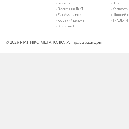
Гарантія
Лізинг
Гарантія на ЛФП
Корпорати
Fiat Assistance
Шинний г
Кузовний ремонт
TRADE-IN
Запис на ТО
© 2026 FIAT НІКО МЕГАПОЛІС. Усі права захищені.