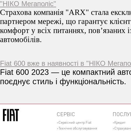
"НІКО Мегаполіс"
Страхова компанія "ARX" стала екск
партнером мережі, що гарантує клієнт
комфорт у всіх питаннях, пов’язаних 
автомобілів.
Fiat 600 вже в наявності в "НІКО Мегапо
Fiat 600 2023 — це компактний авт
поєднує стиль і функціональність.
СЕРВІС
ПОСЛУ
Сервісний центр Fiat
Кредит
Технічне обслуговування
Страхуван