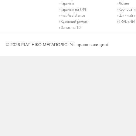
Гарантія
Лізинг
Гарантія на ЛФП
Корпорати
Fiat Assistance
Шинний г
Кузовний ремонт
TRADE-IN
Запис на ТО
© 2026 FIAT НІКО МЕГАПОЛІС. Усі права захищені.