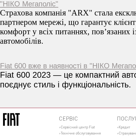
"НІКО Мегаполіс"
Страхова компанія "ARX" стала екск
партнером мережі, що гарантує клієнт
комфорт у всіх питаннях, пов’язаних 
автомобілів.
Fiat 600 вже в наявності в "НІКО Мегапо
Fiat 600 2023 — це компактний авт
поєднує стиль і функціональність.
СЕРВІС
ПОСЛУ
Сервісний центр Fiat
Кредит
Технічне обслуговування
Страхуван