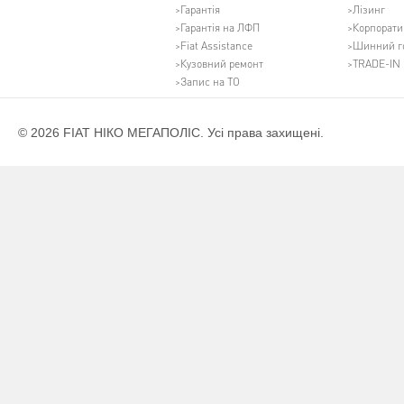
Гарантія
Лізинг
Гарантія на ЛФП
Корпорати
Fiat Assistance
Шинний г
Кузовний ремонт
TRADE-IN
Запис на ТО
© 2026 FIAT НІКО МЕГАПОЛІС. Усі права захищені.