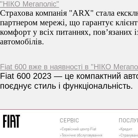
"НІКО Мегаполіс"
Страхова компанія "ARX" стала екск
партнером мережі, що гарантує клієнт
комфорт у всіх питаннях, пов’язаних 
автомобілів.
Fiat 600 вже в наявності в "НІКО Мегапо
Fiat 600 2023 — це компактний авт
поєднує стиль і функціональність.
СЕРВІС
ПОСЛУ
Сервісний центр Fiat
Кредит
Технічне обслуговування
Страхуван