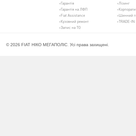
Гарантія
Лізинг
Гарантія на ЛФП
Корпорати
Fiat Assistance
Шинний г
Кузовний ремонт
TRADE-IN
Запис на ТО
© 2026 FIAT НІКО МЕГАПОЛІС. Усі права захищені.