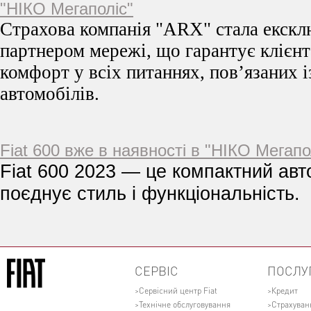
"НІКО Мегаполіс"
Страхова компанія "ARX" стала екск
партнером мережі, що гарантує клієнт
комфорт у всіх питаннях, пов’язаних 
автомобілів.
Fiat 600 вже в наявності в "НІКО Мегапо
Fiat 600 2023 — це компактний авт
поєднує стиль і функціональність.
СЕРВІС
ПОСЛУ
Сервісний центр Fiat
Кредит
Технічне обслуговування
Страхуван