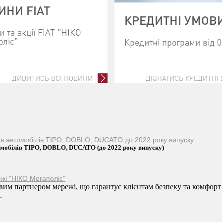
ИНИ FIAT
КРЕДИТНІ УМОВ
 та акції FIAT "НІКО
оліс"
Кредитні програми від 
ДИВИТИСЬ ВСІ НОВИНИ
ДІЗНАТИСЬ КРЕДИТНІ
ків автомобілів TIPO, DOBLO, DUCATO до 2022 року випуску
томобілів TIPO, DOBLO, DUCATO (до 2022 року випуску)
жі "НІКО Мегаполіс"
им партнером мережі, що гарантує клієнтам безпеку та комфорт
.