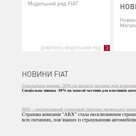
Модельний ряд FIAT
НОВ
Новини
Мегап
ДИВИТИСЬ МОДЕЛЬНИЙ РЯД
НОВИНИ FIAT
Спеціальна знижка -30% на запасні частини для власни
Спеціальна знижка -30% на запасні частини для власників ав
ARX – ексклюзивний страховий партнер дилерської мере
Страхова компанія "ARX" стала ексклюзивним страхов
всіх питаннях, пов’язаних із страхуванням автомобілів